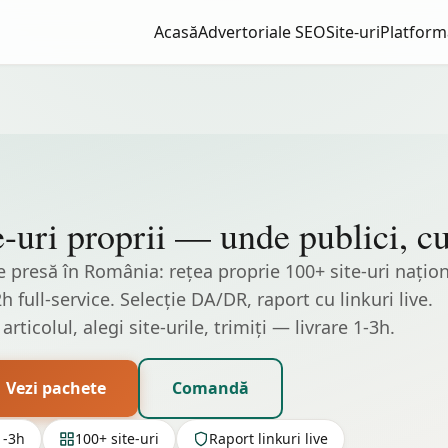
Acasă
Advertoriale SEO
Site-uri
Platform
te-uri proprii — unde publici, 
presă în România: rețea proprie 100+ site-uri naționa
 full-service. Selecție DA/DR, raport cu linkuri live.
articolul, alegi site-urile, trimiți — livrare 1-3h.
Vezi pachete
Comandă
1-3h
100+ site-uri
Raport linkuri live