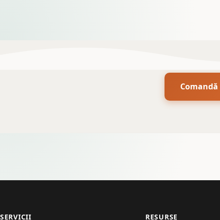
Comandă p
SERVICII
RESURSE