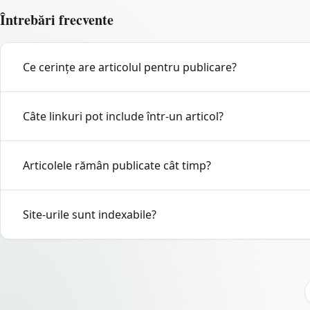
Întrebări frecvente
Ce cerințe are articolul pentru publicare?
300-600 cuvinte standard, titlu clar, limbă română, fără 
Câte linkuri pot include într-un articol?
De regulă 1 link per articol. Unele site-uri acceptă 2. Rec
Articolele rămân publicate cât timp?
Pe durata existenței site-ului. Dacă articolul dispare în mai 
Site-urile sunt indexabile?
Da. Site-urile din rețea sunt indexabile și respectă politica e