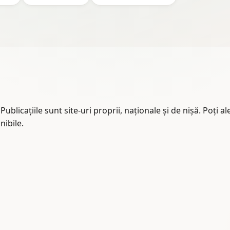
ublicațiile sunt site-uri proprii, naționale și de nișă. Poți a
nibile.