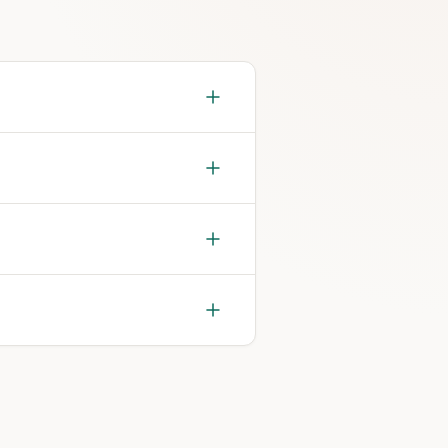
ndscape minim 600px recomandată.
e similar.