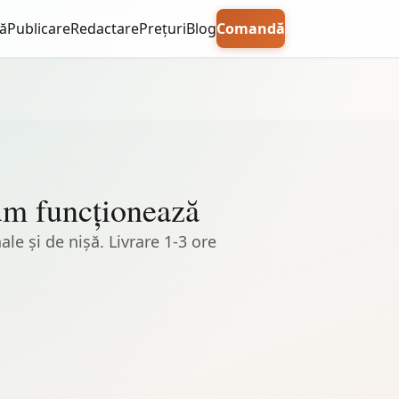
ă
Publicare
Redactare
Prețuri
Blog
Comandă
cum funcționează
le și de nișă. Livrare 1-3 ore