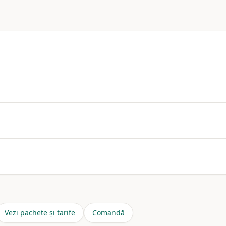
erori. Acceptăm text, DOCX, comunicat de presă. Imagine la
omandăm unul pentru naturalitate.
puțin de 12 luni din motive tehnice, oferim republicare pe sit
ditorială.
Vezi pachete și tarife
Comandă